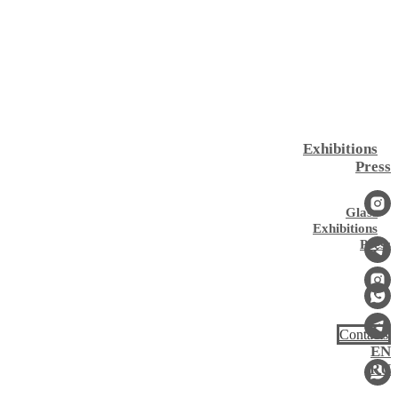
Exhibitions
Press
Glass
Exhibitions
Press
Contacts
EN
RU