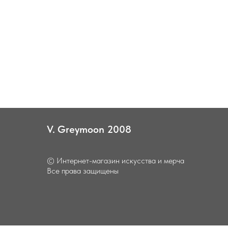
V.
_
Greymoon
_
2008
© Интернет-магазин искусства и мерча
Все права защищены